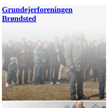
Grundejerforeningen
Brøndsted