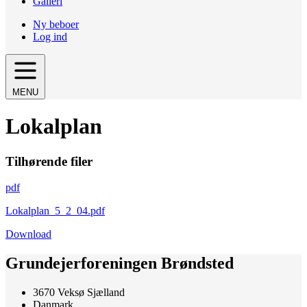
Galleri
Ny beboer
Log ind
MENU
Lokalplan
Tilhørende filer
pdf
Lokalplan_5_2_04.pdf
Download
Grundejerforeningen Brøndsted
3670 Veksø Sjælland
Danmark