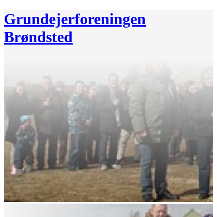
Grundejerforeningen
Brøndsted